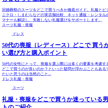
冠婚葬祭のスーツをどこで買うべきか徹底ガイド。礼服とビジ
ニクロ・しまむらなどの実店舗比較、ネット通販・レンタル
マナーも解説し、失敗しない礼服選びをサポートします。
スーツ
礼服・喪服
ドレス
50代の喪服（レディース）どこで 買
い選び方と購入ポイント
50代の女性にとって、喪服を選ぶ際には多くの要素を考慮す
どこで買うのが良いのか？といった疑問が浮かぶこともある
たいと思うのは当然のこと...
ドレス
礼服・喪服
スーツ
礼服・喪服をどこで買うか迷っている
トのご紹介