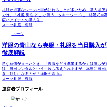
礼服が必要なシーンは突然訪れることが多いため、購入場所
では、「礼服 男性 どこで 買う」をキーワードに、結婚式
広いアイテムの購入先...
スーツ
礼服・喪服
スーツ
洋服の青山なら喪服・礼服を当日購入が
徹底解説
急な葬儀が入ったとき、「喪服をどう準備するか」は誰もが
は、当日レンタルという手段も考えられますが、本当に当日
き、頼りになるのが「洋服の青山...
スーツ
礼服・喪服
運営者プロフィール