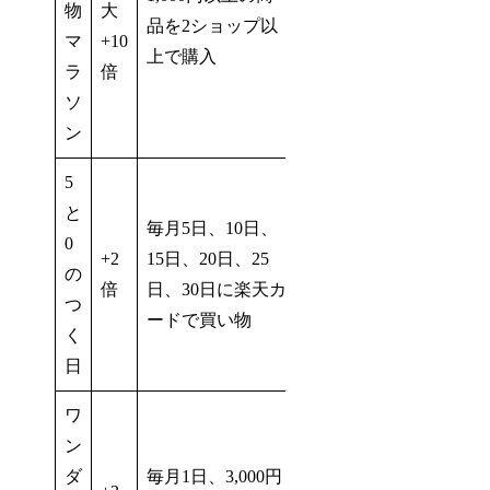
物
大
品を2ショップ以
マ
+10
上で購入
ラ
倍
ソ
ン
5
と
毎月5日、10日、
0
+2
15日、20日、25
の
倍
日、30日に楽天カ
つ
ードで買い物
く
日
ワ
ン
ダ
毎月1日、3,000円