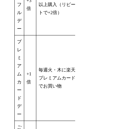
+3
フ
以上購入（リピー
倍
ル
トで+2倍）
デ
ー
プ
レ
ミ
ア
毎週火・木に楽天
ム
+1
プレミアムカード
カ
倍
でお買い物
ー
ド
デ
ー
ご