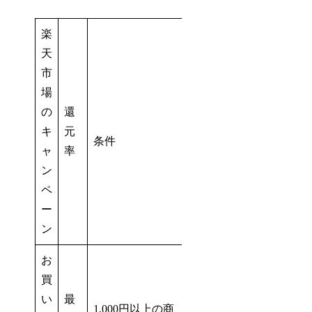
楽
天
市
場
の
還
キ
元
条件
ャ
率
ン
ペ
ー
ン
お
買
い
最
1,000円以上の商