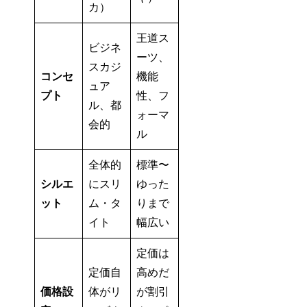
カ）
王道ス
ビジネ
ーツ、
スカジ
コンセ
機能
ュア
プト
性、フ
ル、都
ォーマ
会的
ル
全体的
標準〜
シルエ
にスリ
ゆった
ット
ム・タ
りまで
イト
幅広い
定価は
定価自
高めだ
価格設
体がリ
が割引