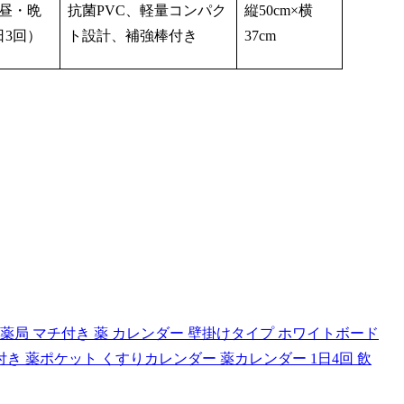
昼・晩
抗菌PVC、軽量コンパク
縦50cm×横
日3回）
ト設計、補強棒付き
37cm
局 マチ付き 薬 カレンダー 壁掛けタイプ ホワイトボード
付き 薬ポケット くすりカレンダー 薬カレンダー 1日4回 飲