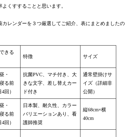
率よくすすることと思います。
薬カレンダーを３つ厳選してご紹介、表にまとめましたの
できる
特徴
サイズ
昼・
抗菌PVC、マチ付き、大
通常壁掛けサ
寝る前
きな文字、差し替えカー
イズ（詳細非
日4回）
ド付き
公開）
昼・
日本製、耐久性、カラー
縦68cm×横
寝る前
バリエーションあり、看
40cm
日4回）
護師推奨