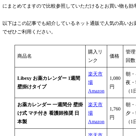
にまとめてますので比較参照していただけるとお買い物も効
以下はこの記事でも紹介しているネット通販で人気の高いお
でぜひご利用ください。
購入リ
管理
商品名
価格
ンク
回数
楽天市
朝・
Libexy お薬カレンダー 1週間
1,080
場
夜・
壁掛けタイプ
円
Amazon
（1
お薬カレンダー 一週間分 壁掛
楽天市
朝・
1,760
け式 マチ付き 看護師推奨 日
場
夕・
円
本製
Amazon
（1
楽天市