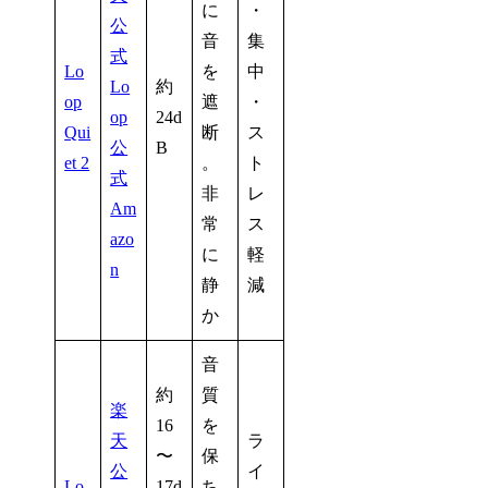
に
・
公
音
集
式
Lo
を
中
Lo
約
op
遮
・
op
24d
Qui
断
ス
公
B
et 2
。
ト
式
非
レ
Am
常
ス
azo
に
軽
n
静
減
か
音
約
質
楽
16
を
天
ラ
〜
保
公
イ
Lo
17d
ち