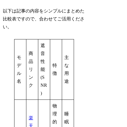
以下は記事の内容をシンプルにまとめた
比較表ですので、合わせてご活用くださ
い。
遮
商
音
モ
主
品
性
デ
特
な
リ
能
ル
徴
用
ン
(S
名
途
ク
NR
)
物
理
睡
楽
的
眠
天