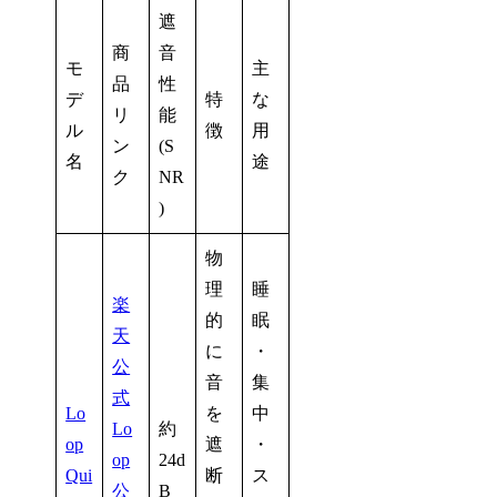
遮
商
音
モ
主
品
性
デ
特
な
リ
能
ル
徴
用
ン
(S
名
途
ク
NR
)
物
理
睡
楽
的
眠
天
に
・
公
音
集
式
Lo
を
中
Lo
約
op
遮
・
op
24d
Qui
断
ス
公
B