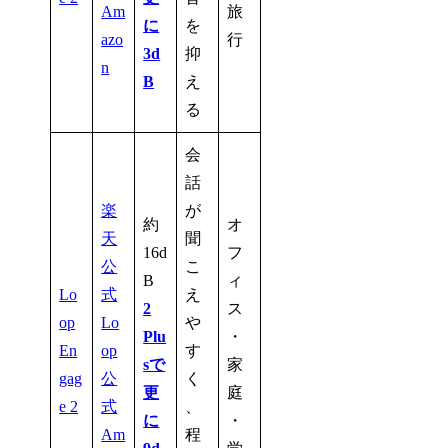
Am
旅
に
を
azo
行
3d
抑
n
B
え
る
会
話
楽
が
約
オ
天
聞
16d
フ
公
こ
B
ィ
Lo
式
え
2
ス
op
Lo
や
Plu
・
En
op
す
sで
家
gag
公
く
更
庭
e 2
式
、
に
・
Am
程