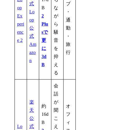
式
ブ
op
B
な
Lo
・
Ex
2
が
op
通
peri
Plu
ら
公
勤
enc
sで
騒
式
・
e 2
更
音
Am
旅
に
を
azo
行
3d
抑
n
B
え
る
会
話
楽
が
約
オ
天
聞
16d
フ
公
こ
B
ィ
Lo
式
え