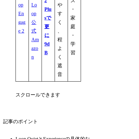
2
ス
op
Lo
や
Plu
・
En
op
す
sで
家
gag
公
く
更
庭
e 2
式
、
に
・
Am
程
9d
学
azo
よ
B
習
n
く
遮
音
スクロールできます
記事のポイント
Loop QuietとExperienceの具体的な