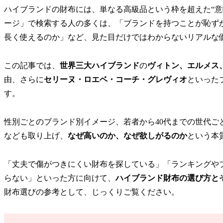
ハイブランドの財布には、単なる高級品という枠を超えた“意
ージ」で検索する人の多くは、「ブランドを持つことが恥ず
長く使えるのか」など、見た目だけではわからないリアルな
この記事では、
世界三大ハイブランド
の
ヴィトン、エルメス
由、さらに
セリーヌ・ロエベ・コーチ・グレヴィオ
といった
す。
性別ごとのブランド別イメージ、若者から40代までの世代ご
なども取り上げ、
なぜ高いのか、なぜ欲しがるのか
という本
「丈夫で傷がつきにくい財布を探している」「ランキングや
らない」といった方に向けて、
ハイブランド財布の選び方と
財布選びの参考として、じっくりご覧ください。