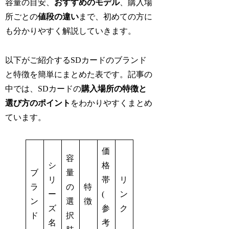
容量の目安、
おすすめのモデル
、購入場
所ごとの
値段の違い
まで、初めての方に
も分かりやすく解説していきます。
以下がご紹介するSDカードのブランド
と特徴を簡単にまとめた表です。記事の
中では、SDカードの
購入場所の特徴と
選び方のポイント
をわかりやすくまとめ
ています。
価
容
シ
格
ブ
量
リ
帯
リ
ラ
の
特
ー
(
ン
ン
選
徴
ズ
参
ク
ド
択
名
考