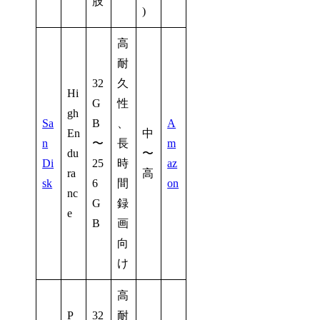
肢
)
高
耐
32
久
Hi
G
性
gh
Sa
B
、
A
En
中
n
〜
長
m
du
〜
Di
25
時
az
ra
高
sk
6
間
on
nc
G
録
e
B
画
向
け
高
P
32
耐