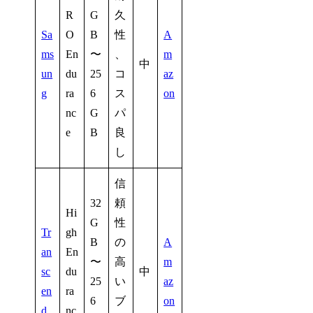
R
G
久
Sa
O
B
性
A
ms
En
〜
、
m
中
un
du
25
コ
az
g
ra
6
ス
on
nc
G
パ
e
B
良
し
信
32
頼
Hi
G
性
Tr
gh
B
の
A
an
En
〜
高
m
sc
du
中
25
い
az
en
ra
6
ブ
on
d
nc