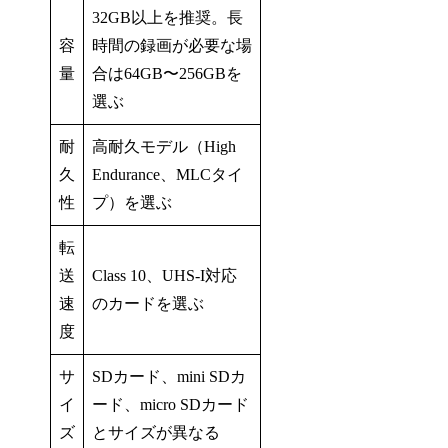
32GB以上を推奨。長
容
時間の録画が必要な場
量
合は64GB〜256GBを
選ぶ
耐
高耐久モデル（High
久
Endurance、MLCタイ
性
プ）を選ぶ
転
送
Class 10、UHS-I対応
速
のカードを選ぶ
度
サ
SDカード、mini SDカ
イ
ード、micro SDカード
ズ
とサイズが異なる